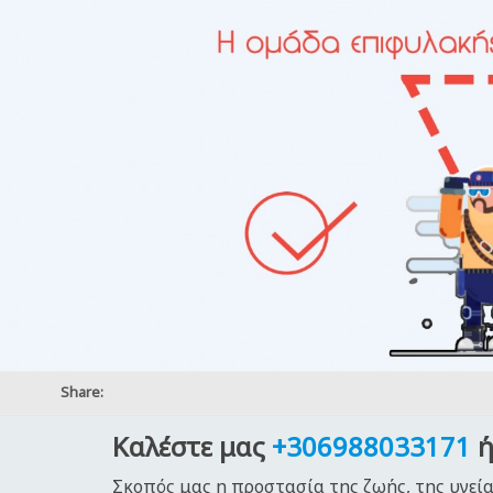
Share:
Καλέστε μας
+306988033171
ή
Σκοπός μας η προστασία της ζωής, της υγεία