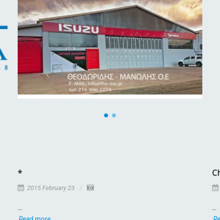
*
C
2015 February 23
...
...
Read more
R