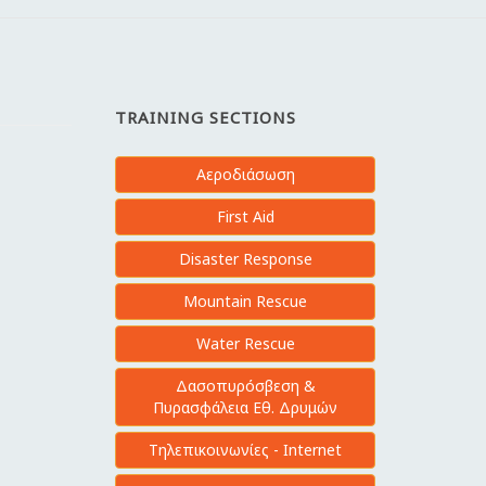
TRAINING SECTIONS
Αεροδιάσωση
First Aid
Disaster Response
Mountain Rescue
Water Rescue
Δασοπυρόσβεση &
Πυρασφάλεια Εθ. Δρυμών
Τηλεπικοινωνίες - Internet