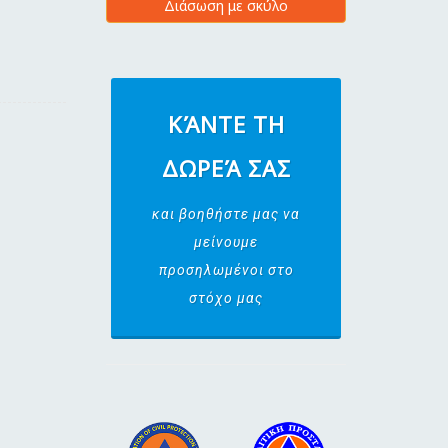
Διάσωση με σκύλο
ΚΆΝΤΕ ΤΗ
ΔΩΡΕΆ ΣΑΣ
και βοηθήστε μας να
μείνουμε
προσηλωμένοι στο
στόχο μας