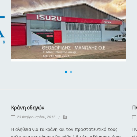
Κράνη οδηγών
Π
23 Φεβρουαρίου, 2015
Η αλήθεια για τα κράνη και τον προστατευτικό τους
Πν
ρόλο στα ατυχήματα Για κάθε 1,5 χλμ. οδήγησης, ένας
εί