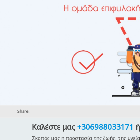
Share:
Καλέστε μας
+306988033171
ή
Σκοπός μας η προστασία της ζωής, της υγεία