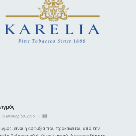
νιγμός
Διαστρέ
13 Ιανουαρίου, 2015
13 Ιανου
ιγμός, είναι η ασφυξία που προκαλείται, από την
Λέγοντας 
σοδο θαλασσινού ή γλυκού νερού, ή οποιουδήποτε
κάκωση πο