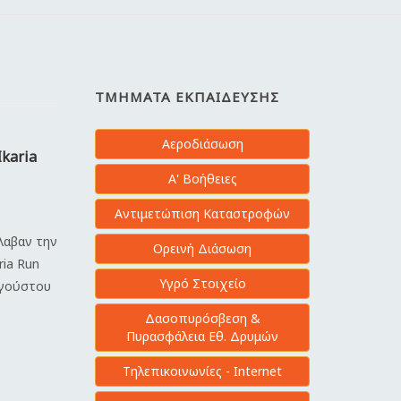
ΤΜΉΜΑΤΑ ΕΚΠΑΊΔΕΥΣΗΣ
Αεροδιάσωση
Ikaria
Α' Βοήθειες
Αντιμετώπιση Καταστροφών
έλαβαν την
Ορεινή Διάσωση
ria Run
Υγρό Στοιχείο
υγούστου
Δασοπυρόσβεση &
Πυρασφάλεια Εθ. Δρυμών
Τηλεπικοινωνίες - Internet