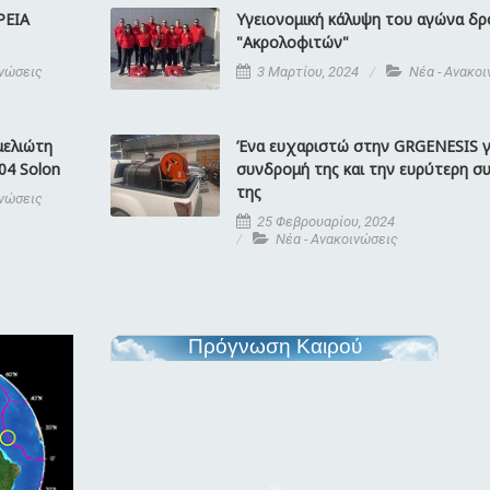
ΡΕΙΑ
Υγειονομική κάλυψη του αγώνα δ
"Ακρολοφιτών"
ινώσεις
3 Μαρτίου, 2024
Νέα - Ανακο
μελιώτη
Ένα ευχαριστώ στην GRGENESIS γ
04 Solon
συνδρομή της και την ευρύτερη σ
της
ινώσεις
25 Φεβρουαρίου, 2024
Νέα - Ανακοινώσεις