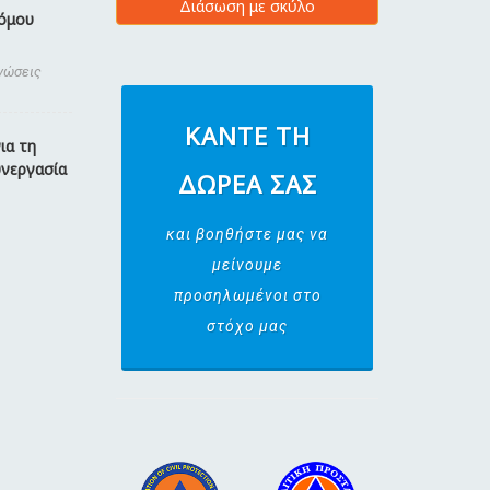
Διάσωση με σκύλο
ρόμου
ινώσεις
ΚΆΝΤΕ ΤΗ
ια τη
υνεργασία
ΔΩΡΕΆ ΣΑΣ
και βοηθήστε μας να
μείνουμε
προσηλωμένοι στο
στόχο μας