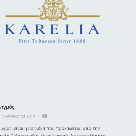
νιγμός
Διαστρέ
13 Ιανουαρίου, 2015
13 Ιανου
ιγμός, είναι η ασφυξία που προκαλείται, από την
Λέγοντας 
σοδο θαλασσινού ή γλυκού νερού, ή οποιουδήποτε
κάκωση πο