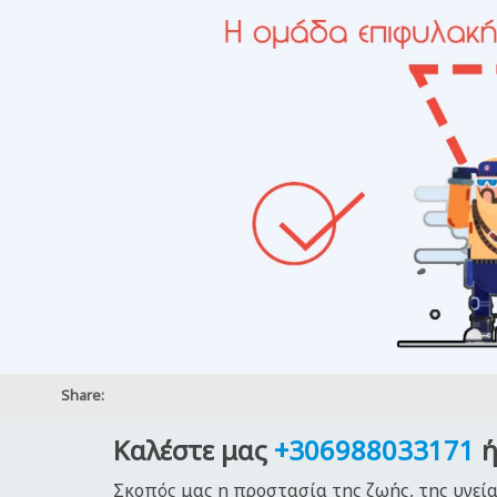
Share:
Καλέστε μας
+306988033171
ή
Σκοπός μας η προστασία της ζωής, της υγεία