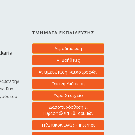
ΤΜΉΜΑΤΑ ΕΚΠΑΊΔΕΥΣΗΣ
Αεροδιάσωση
Ikaria
Α' Βοήθειες
Αντιμετώπιση Καταστροφών
έλαβαν την
Ορεινή Διάσωση
ria Run
Υγρό Στοιχείο
υγούστου
Δασοπυρόσβεση &
Πυρασφάλεια Εθ. Δρυμών
Τηλεπικοινωνίες - Internet