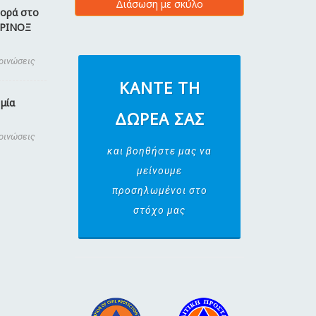
Διάσωση με σκύλο
φορά στο
ΚΡΙΝΟΞ
κοινώσεις
ΚΆΝΤΕ ΤΗ
μία
ΔΩΡΕΆ ΣΑΣ
κοινώσεις
και βοηθήστε μας να
μείνουμε
προσηλωμένοι στο
στόχο μας