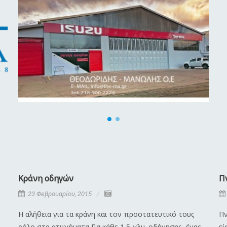
Κράνη οδηγών
Π
23 Φεβρουαρίου, 2015
Η αλήθεια για τα κράνη και τον προστατευτικό τους
Πν
ρόλο στα ατυχήματα Για κάθε 1,5 χλμ. οδήγησης, ένας
εί