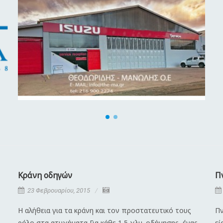
Κράνη οδηγών
Π
23 Φεβρουαρίου, 2015
Η αλήθεια για τα κράνη και τον προστατευτικό τους
Πν
ρόλο στα ατυχήματα Για κάθε 1,5 χλμ. οδήγησης, ένας
εί