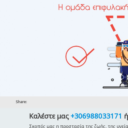
Share:
Καλέστε μας
+306988033171
ή
Σκοπός μας η προστασία της ζωής, της υγεία