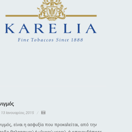
νιγμός
Διαστρέ
13 Ιανουαρίου, 2015
13 Ιανου
ιγμός, είναι η ασφυξία που προκαλείται, από την
Λέγοντας 
σοδο θαλασσινού ή γλυκού νερού, ή οποιουδήποτε
κάκωση πο