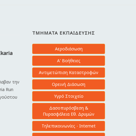
ΤΜΉΜΑΤΑ ΕΚΠΑΊΔΕΥΣΗΣ
Αεροδιάσωση
Ikaria
Α' Βοήθειες
Αντιμετώπιση Καταστροφών
έλαβαν την
Ορεινή Διάσωση
ria Run
Υγρό Στοιχείο
υγούστου
Δασοπυρόσβεση &
Πυρασφάλεια Εθ. Δρυμών
Τηλεπικοινωνίες - Internet