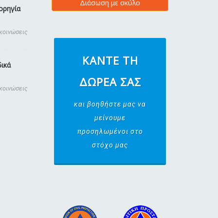
Διάσωση με σκύλο
ορηγία
ακοινώσεις
ΚΆΝΤΕ ΤΗ
δικά
ΔΩΡΕΆ ΣΑΣ
ακοινώσεις
και βοηθήστε μας να
μείνουμε
προσηλωμένοι στο
στόχο μας