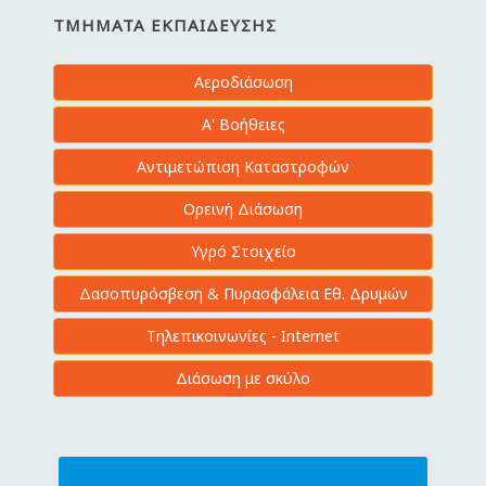
ΤΜΉΜΑΤΑ ΕΚΠΑΊΔΕΥΣΗΣ
Αεροδιάσωση
Α' Βοήθειες
Αντιμετώπιση Καταστροφών
Ορεινή Διάσωση
Υγρό Στοιχείο
Δασοπυρόσβεση & Πυρασφάλεια Εθ. Δρυμών
Τηλεπικοινωνίες - Internet
Διάσωση με σκύλο