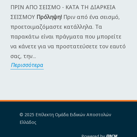
ΠΡΙΝ ΑΠΟ ΣΕΙΣΜΟ - ΚΑΤΑ ΤΗ ΔΙΑΡΚΕΙΑ
Η
ΣΕΙΣΜΟΥ
Πρόληψη!
Πριν από ένα σεισμό,
π
προετοιμαζόμαστε κατάλληλα. Τα
Γ
παρακάτω είναι πράγματα που μπορείτε
μ
να κάνετε για να προστατεύσετε τον εαυτό
π
σας, την...
α
Περισσότερα
Π
© 2025 Επίλεκτη Ομάδα Ειδικών Αποστολών
Ελλάδος
Powered by