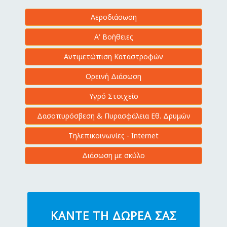
Αεροδιάσωση
Α' Βοήθειες
Αντιμετώπιση Καταστροφών
Ορεινή Διάσωση
Υγρό Στοιχείο
Δασοπυρόσβεση & Πυρασφάλεια Εθ. Δρυμών
Τηλεπικοινωνίες - Internet
Διάσωση με σκύλο
ΚΆΝΤΕ ΤΗ ΔΩΡΕΆ ΣΑΣ