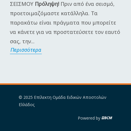
ΣΕΙΣΜΟΥ
Πρόληψη!
Πριν από ένα σεισμό,
π
προετοιμαζόμαστε κατάλληλα. Τα
Γ
παρακάτω είναι πράγματα που μπορείτε
μ
να κάνετε για να προστατεύσετε τον εαυτό
π
σας, την...
α
Περισσότερα
Π
© 2025 Επίλεκτη Ομάδα Ειδικών Αποστολών
Ελλάδος
Powered by